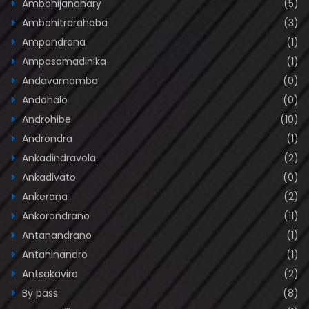
Ambohijanahary
(5)
Ambohitrarahaba
(3)
Ampandrana
(1)
Ampasamadinika
(1)
Andavamamba
(0)
Andohalo
(0)
Androhibe
(10)
Androndra
(1)
Ankadindravola
(2)
Ankadivato
(0)
Ankerana
(2)
Ankorondrano
(11)
Antanandrano
(1)
Antaninandro
(1)
Antsakaviro
(2)
By pass
(8)