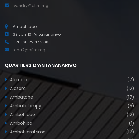
ivandry@ofim.mg
Ambohibao
39 Ebis 101 Antananarivo.
+261 20 22 443 00
tana2@ofim.mg
QUARTIERS D’ANTANANARIVO
Alarobia
(7)
Alasora
(12)
Ambatobe
(17)
Ambatolampy
(5)
Ambohibao
(12)
Ambohibe
(1)
Ambohidratrimo
(17)