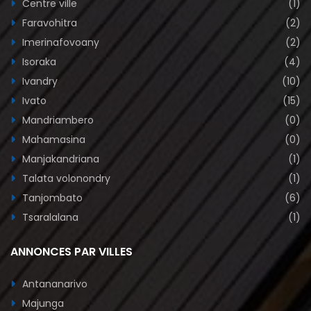
Centre ville
(1)
Faravohitra
(2)
Imerinafovoany
(2)
Isoraka
(4)
Ivandry
(10)
Ivato
(15)
Mandriambero
(0)
Mahamasina
(0)
Manjakandriana
(1)
Talata volonondry
(1)
Tanjombato
(6)
Tsaralalana
(1)
ANNONCES PAR VILLES
Antananarivo
Majunga