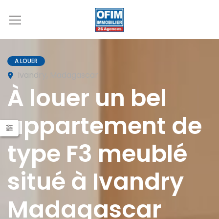
A LOUER
Ivandry, Madagascar
À louer un bel
appartement de
type F3 meublé
situé à Ivandry
Madagascar