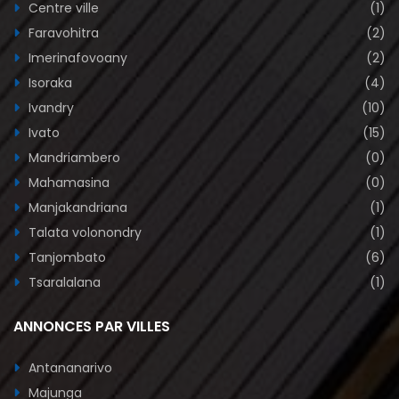
Centre ville
(1)
Faravohitra
(2)
Imerinafovoany
(2)
Isoraka
(4)
Ivandry
(10)
Ivato
(15)
Mandriambero
(0)
Mahamasina
(0)
Manjakandriana
(1)
Talata volonondry
(1)
Tanjombato
(6)
Tsaralalana
(1)
ANNONCES PAR VILLES
Antananarivo
Majunga