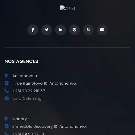
NOS AGENCES
Antsahavola
1, rue Rainotovo 101 Antananarivo.
+261 20 22 218 67
tana@ofim.mg
Ivandry
Immeuble Discovery 101 Antananarivo.
+261 34 98 671 10