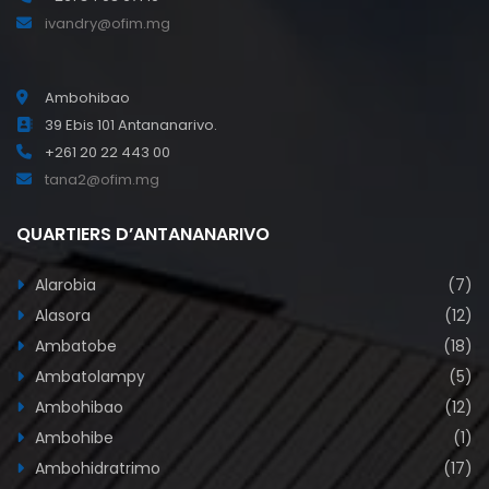
ivandry@ofim.mg
Ambohibao
39 Ebis 101 Antananarivo.
+261 20 22 443 00
tana2@ofim.mg
QUARTIERS D’ANTANANARIVO
Alarobia
(7)
Alasora
(12)
Ambatobe
(18)
Ambatolampy
(5)
Ambohibao
(12)
Ambohibe
(1)
Ambohidratrimo
(17)