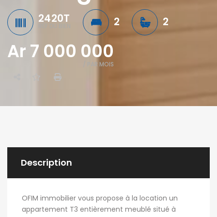
2420T
2
2
RÉF DU BIEN
Ar 7 000 000
/ PAR MOIS
Description
OFIM immobilier vous propose à la location un
appartement T3 entièrement meublé situé à