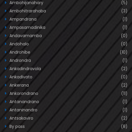
Ambohijanahary
(5)
Ambohitrarahaba
(3)
Ampandrana
(1)
Ampasamadinika
(1)
Andavamamba
(0)
Andohalo
(0)
Androhibe
(10)
Androndra
(1)
Ankadindravola
(2)
Ankadivato
(0)
Ankerana
(2)
Ankorondrano
(11)
Antanandrano
(1)
Antaninandro
(1)
Antsakaviro
(2)
By pass
(8)