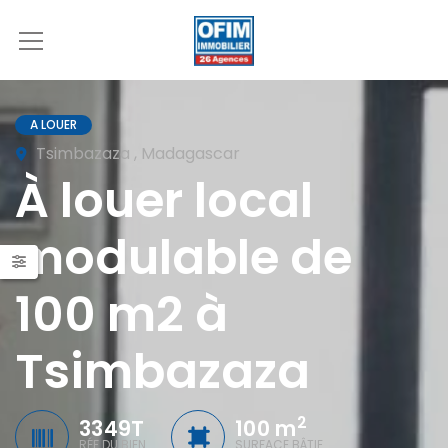
A LOUER
Tsimbazaza , Madagascar
À louer local
modulable de
100 m2 à
Tsimbazaza
2
3349T
100 m
RÉF DU BIEN
SURFACE BÂTIE