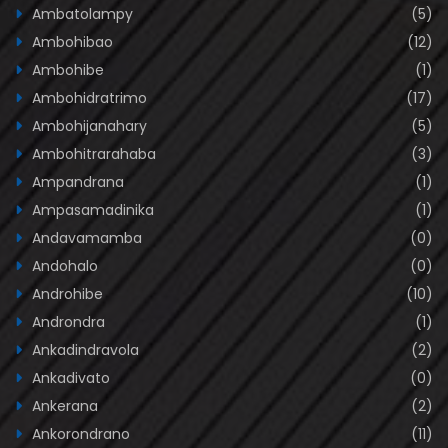
Ambatolampy
(5)
Ambohibao
(12)
Ambohibe
(1)
Ambohidratrimo
(17)
Ambohijanahary
(5)
Ambohitrarahaba
(3)
Ampandrana
(1)
Ampasamadinika
(1)
Andavamamba
(0)
Andohalo
(0)
Androhibe
(10)
Androndra
(1)
Ankadindravola
(2)
Ankadivato
(0)
Ankerana
(2)
Ankorondrano
(11)