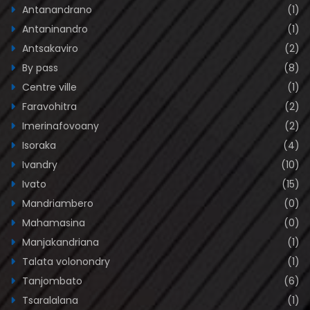
Antanandrano
(1)
Antaninandro
(1)
Antsakaviro
(2)
By pass
(8)
Centre ville
(1)
Faravohitra
(2)
Imerinafovoany
(2)
Isoraka
(4)
Ivandry
(10)
Ivato
(15)
Mandriambero
(0)
Mahamasina
(0)
Manjakandriana
(1)
Talata volonondry
(1)
Tanjombato
(6)
Tsaralalana
(1)