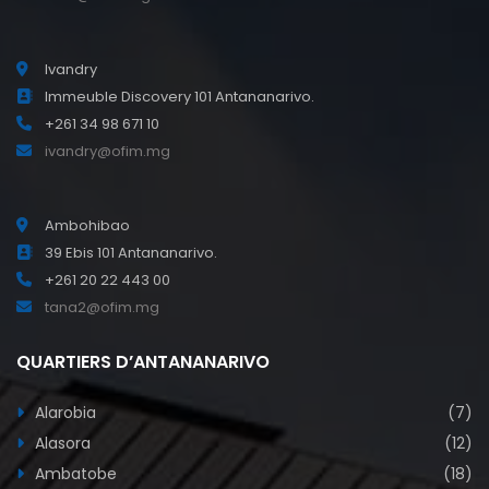
Ivandry
Immeuble Discovery 101 Antananarivo.
+261 34 98 671 10
ivandry@ofim.mg
Ambohibao
39 Ebis 101 Antananarivo.
+261 20 22 443 00
tana2@ofim.mg
QUARTIERS D’ANTANANARIVO
Alarobia
(7)
Alasora
(12)
Ambatobe
(18)