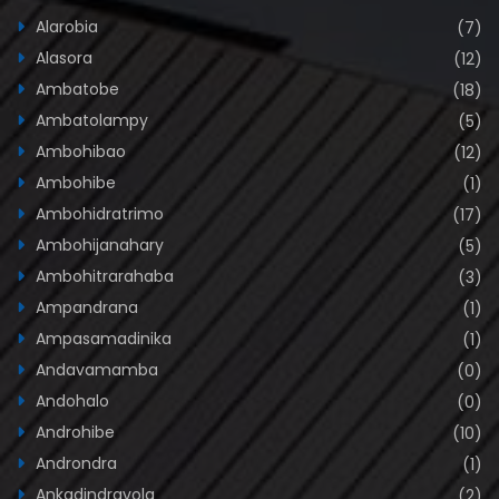
Alarobia
(7)
Alasora
(12)
Ambatobe
(18)
Ambatolampy
(5)
Ambohibao
(12)
Ambohibe
(1)
Ambohidratrimo
(17)
Ambohijanahary
(5)
Ambohitrarahaba
(3)
Ampandrana
(1)
Ampasamadinika
(1)
Andavamamba
(0)
Andohalo
(0)
Androhibe
(10)
Androndra
(1)
Ankadindravola
(2)