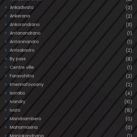
Ankadivato
(0)
Ankerana
(2)
Ankorondrano
(11)
Antanandrano
(1)
Antaninandro
(1)
Antsakaviro
(2)
By pass
(8)
Centre ville
(1)
Faravohitra
(2)
Imerinafovoany
(2)
Isoraka
(4)
Ivandry
(10)
Ivato
(15)
Mandriambero
(0)
Mahamasina
(0)
Manjakandriana
(1)