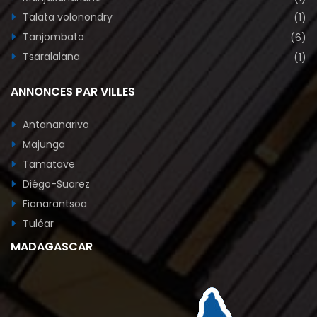
Talata volonondry
(1)
Tanjombato
(6)
Tsaralalana
(1)
ANNONCES PAR VILLES
Antananarivo
Majunga
Tamatave
Diégo-Suarez
Fianarantsoa
Tuléar
MADAGASCAR